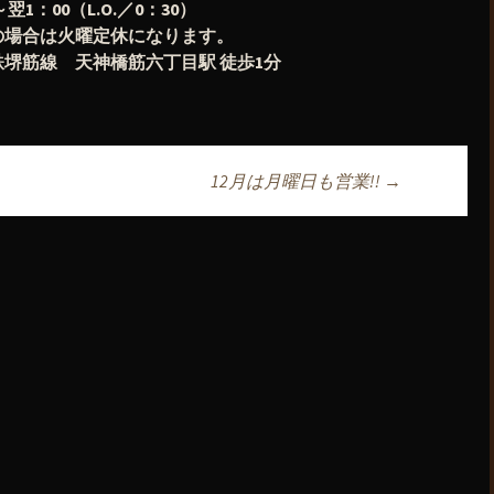
1：00（L.O.／0：30）
の場合は火曜定休になります。
堺筋線 天神橋筋六丁目駅 徒歩1分
12月は月曜日も営業!!
→
ョン