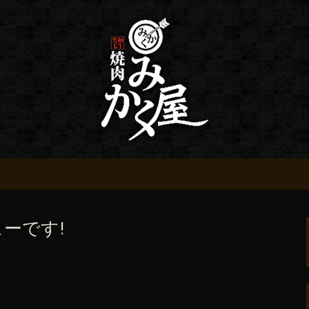
情報
 みかく屋からの
ーです!