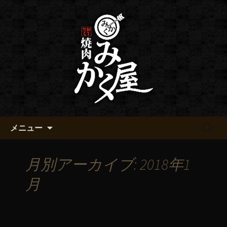
黒毛和牛 みかく屋の最新情報
黒毛和牛 みかく屋からのお知
らせ
コンテンツへ移動
検
メニュー
索:
月別アーカイブ: 2018年1
月