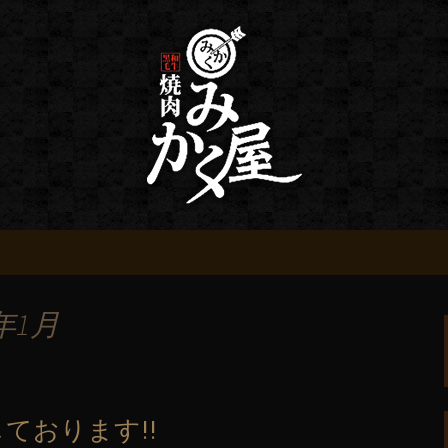
情報
 みかく屋からの
年1月
しております!!