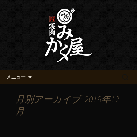
黒毛和牛 みかく屋の最新情報
黒毛和牛 みかく屋からのお知
らせ
コンテンツへ移動
検
メニュー
索:
月別アーカイブ: 2019年12
月