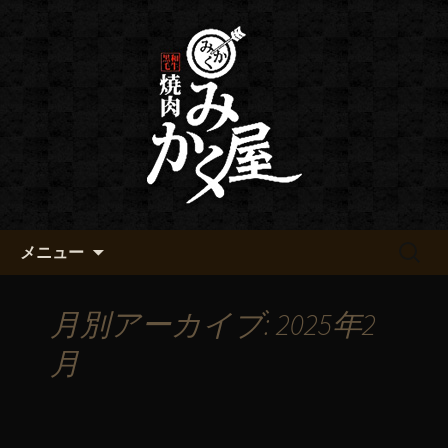
黒毛和牛 みかく屋の最新情報
黒毛和牛 みかく屋からのお知
らせ
コンテンツへ移動
検
メニュー
索:
月別アーカイブ: 2025年2
月