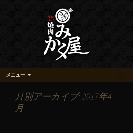
黒毛和牛 みかく屋の最新情報
黒毛和牛 みかく屋からのお知
らせ
コンテンツへ移動
検
メニュー
索:
月別アーカイブ: 2017年4
月