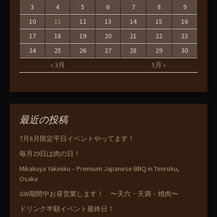
3
4
5
6
7
8
9
10
11
12
13
14
15
16
17
18
19
20
21
22
23
24
25
26
27
28
29
30
« 3月
5月 »
最近の投稿
7月8月限定平日イベントやってます！
毎月29日は肉の日！
Mikakuya Yakiniku – Premium Japanese BBQ in Tenroku,
Osaka
GW期間中お昼営業します！ 〜天六・天満・焼肉〜
ドリンク半額イベント最終日！