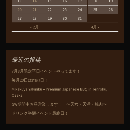
13
14
15
16
17
18
19
20
21
22
23
24
25
26
27
28
29
30
31
« 2月
4月 »
最近の投稿
7月8月限定平日イベントやってます！
毎月29日は肉の日！
Mikakuya Yakiniku – Premium Japanese BBQ in Tenroku,
Osaka
GW期間中お昼営業します！ 〜天六・天満・焼肉〜
ドリンク半額イベント最終日！