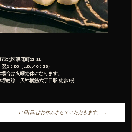
阪市北区浪花町13-31
1：00（L.O.／0：30）
の場合は火曜定休になります。
堺筋線 天神橋筋六丁目駅 徒歩1分
17日(日)はお休みさせていただきます。
→
ョン