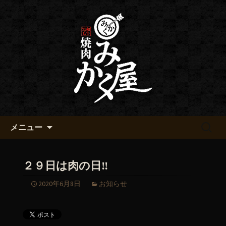
黒毛和牛 みかく屋の最新情報
黒毛和牛 みかく屋からのお知
らせ
コンテンツへ移動
検
メニュー
索:
２９日は肉の日‼️
2020年6月8日
お知らせ