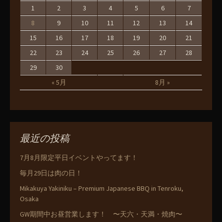
1
2
3
4
5
6
7
8
9
10
11
12
13
14
15
16
17
18
19
20
21
22
23
24
25
26
27
28
29
30
« 5月
8月 »
最近の投稿
7月8月限定平日イベントやってます！
毎月29日は肉の日！
Mikakuya Yakiniku – Premium Japanese BBQ in Tenroku,
Osaka
GW期間中お昼営業します！ 〜天六・天満・焼肉〜