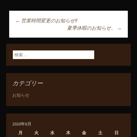
←
営業時間変更のお知らせ‼️
投稿ナビゲーショ
夏季休暇のお知らせ。
→
ン
検索:
カテゴリー
お知らせ
2020年6月
月
火
水
木
金
土
日