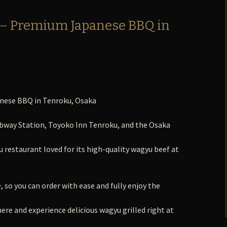
 – Premium Japanese BBQ in
nese BBQ in Tenroku, Osaka
bway Station, Toyoko Inn Tenroku, and the Osaka
ku restaurant loved for its high-quality wagyu beef at
 so you can order with ease and fully enjoy the
ere and experience delicious wagyu grilled right at