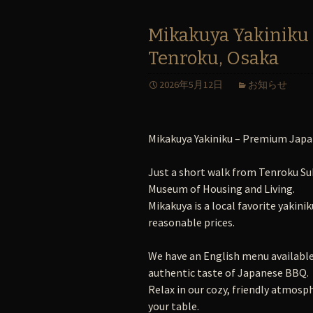
Mikakuya Yakiniku
Tenroku, Osaka
2026年5月12日
お知らせ
Mikakuya Yakiniku – Premium Japa
Just a short walk from Tenroku Su
Museum of Housing and Living.
Mikakuya is a local favorite yakini
reasonable prices.
We have an English menu available,
authentic taste of Japanese BBQ.
Relax in our cozy, friendly atmosph
your table.