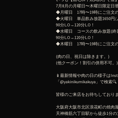
7月8月の月曜日〜木曜日限定日
◆月曜日 17時〜19時にご注
◆火曜日 単品飲み放題1650円/
90分L.O→120分L.O！
◆水曜日 コースの飲み放題(終
90分L.O→120分L.O！
◆木曜日 17時〜19時にご注
(肉の日、祝日は除きます。)
(他クーポン！割引の併用不可。)
📱最新情報や肉の日の様子はInst
「@yakinikumikakuya」で検索🔍
皆様のご来店をお待ちしており
大阪府大阪市北区浪花町の焼肉
天神橋筋六丁目駅から徒歩1分の