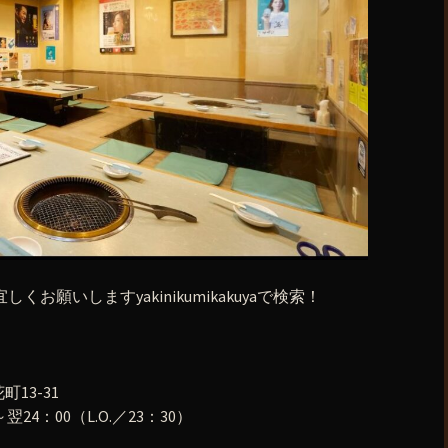
も宜しくお願いしますyakinikumikakuyaで検索！
町13-31
24：00（L.O.／23：30）