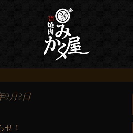
情報
 みかく屋からの
年9月3日
らせ！