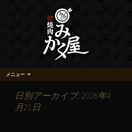
黒毛和牛 みかく屋の最新情報
黒毛和牛 みかく屋からのお知
らせ
コンテンツへ移動
検
メニュー
索:
日別アーカイブ: 2026年4
月21日